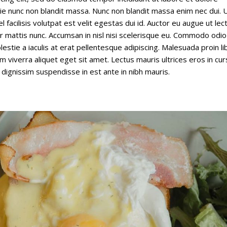
stie nunc non blandit massa. Nunc non blandit massa enim nec dui. 
l facilisis volutpat est velit egestas dui id. Auctor eu augue ut lec
ar mattis nunc. Accumsan in nisl nisi scelerisque eu. Commodo odio
estie a iaculis at erat pellentesque adipiscing. Malesuada proin li
 viverra aliquet eget sit amet. Lectus mauris ultrices eros in cu
 dignissim suspendisse in est ante in nibh mauris.