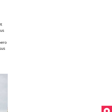
Ut
tus
bero
rsus