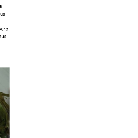
Ut
tus
bero
rsus