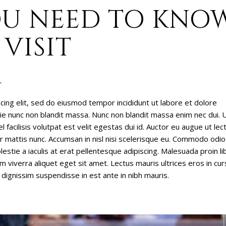
OU NEED TO KNO
VISIT
M
cing elit, sed do eiusmod tempor incididunt ut labore et dolore
stie nunc non blandit massa. Nunc non blandit massa enim nec dui. 
l facilisis volutpat est velit egestas dui id. Auctor eu augue ut lec
ar mattis nunc. Accumsan in nisl nisi scelerisque eu. Commodo odio
estie a iaculis at erat pellentesque adipiscing. Malesuada proin li
 viverra aliquet eget sit amet. Lectus mauris ultrices eros in cu
 dignissim suspendisse in est ante in nibh mauris.