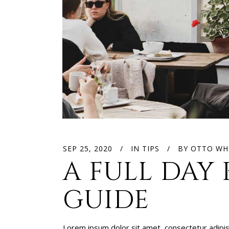
SEP 25, 2020
IN
TIPS
BY
OTTO WH
A FULL DAY 
GUIDE
Lorem ipsum dolor sit amet, consectetur adipis