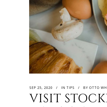
SEP 25, 2020
IN
TIPS
BY
OTTO WH
VISIT STOC