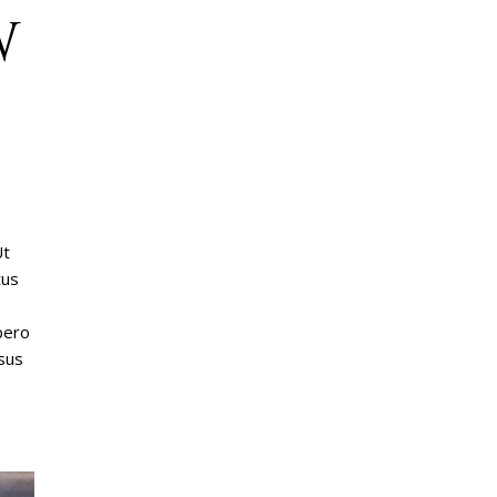
W
Ut
tus
bero
rsus