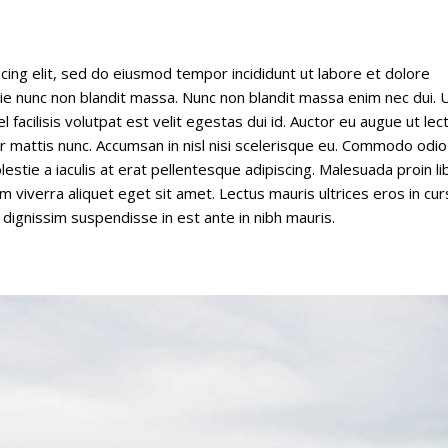
cing elit, sed do eiusmod tempor incididunt ut labore et dolore
stie nunc non blandit massa. Nunc non blandit massa enim nec dui. 
l facilisis volutpat est velit egestas dui id. Auctor eu augue ut lec
ar mattis nunc. Accumsan in nisl nisi scelerisque eu. Commodo odio
estie a iaculis at erat pellentesque adipiscing. Malesuada proin li
 viverra aliquet eget sit amet. Lectus mauris ultrices eros in cu
 dignissim suspendisse in est ante in nibh mauris.